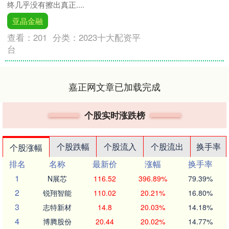
终几乎没有擦出真正....
亚晶金融
查看：
201
分类：
2023十大配资平
台
嘉正网文章已加载完成
个股实时涨跌榜
个股跌幅
个股流入
个股流出
换手率
个股涨幅
排名
名称
最新价
涨幅
换手率
1
N展芯
116.52
396.89%
79.39%
2
锐翔智能
110.02
20.21%
16.80%
3
志特新材
14.8
20.03%
14.18%
4
博腾股份
20.44
20.02%
14.77%