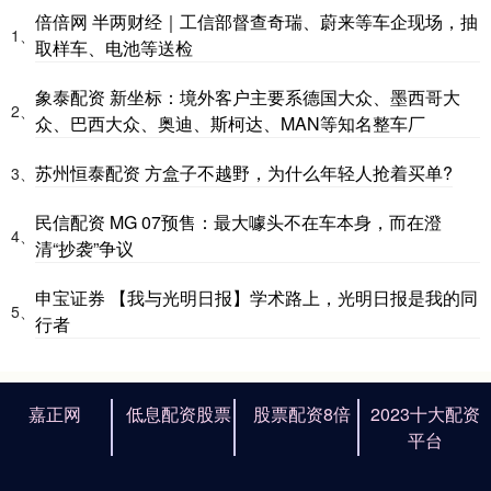
倍倍网 半两财经｜工信部督查奇瑞、蔚来等车企现场，抽
1、
取样车、电池等送检
象泰配资 新坐标：境外客户主要系德国大众、墨西哥大
2、
众、巴西大众、奥迪、斯柯达、MAN等知名整车厂
苏州恒泰配资 方盒子不越野，为什么年轻人抢着买单?
3、
民信配资 MG 07预售：最大噱头不在车本身，而在澄
4、
清“抄袭”争议
申宝证券 【我与光明日报】学术路上，光明日报是我的同
5、
行者
嘉正网
低息配资股票
股票配资8倍
2023十大配资
平台