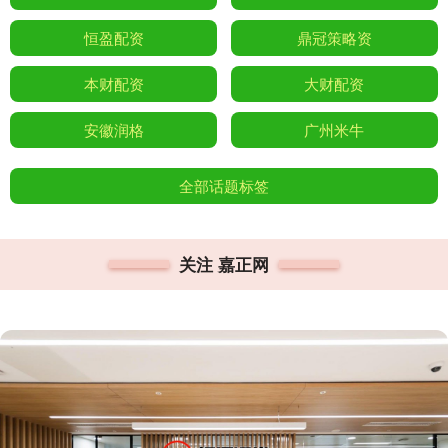
恒盈配资
鼎冠策略资
本财配资
大财配资
安徽润格
广州米牛
全部话题标签
关注 嘉正网