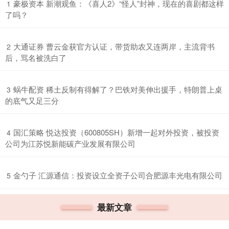
​豪极资本 新潮观鱼：《喜人2》“怪人”封神，现在的喜剧都这样
1
了吗？
​大通证券 曹云金获官方认证，带货助农又连两岸，主流背书
2
后，骂名被洗白了
​蜗牛配资 稀土反制有得解了？巴铁对美伸出援手，特朗普上桌
3
的底气又足三分
​国汇策略 悦达投资（600805SH）新增一起对外投资，被投资
4
公司为江苏悦新能碳产业发展有限公司
​金勺子 汇源通信：投资设立全资子公司合肥源丰光电有限公司
5
最新文章