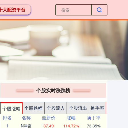
3十大配资平台
个股实时涨跌榜
个股跌幅
个股流入
个股流出
换手率
个股涨幅
排名
名称
最新价
涨幅
换手率
1
N津富
37.49
114.72%
73.35%