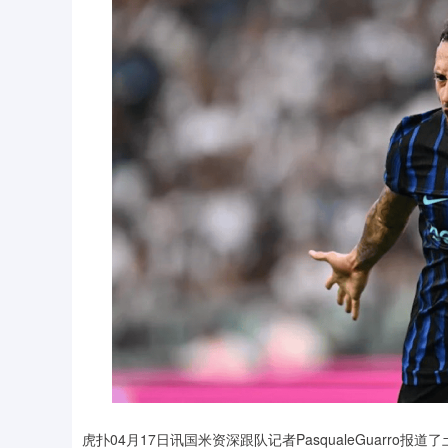
虎扑04月17日讯国米资深跟队记者PasqualeGuarro