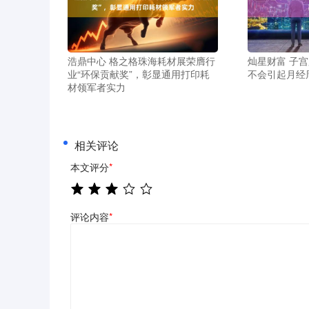
浩鼎中心 格之格珠海耗材展荣膺行
灿星财富 子
业“环保贡献奖”，彰显通用打印耗
不会引起月经
材领军者实力
相关评论
本文评分
*
评论内容
*