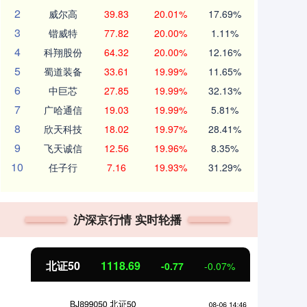
2
威尔高
39.83
20.01%
17.69%
3
锴威特
77.82
20.00%
1.11%
4
科翔股份
64.32
20.00%
12.16%
5
蜀道装备
33.61
19.99%
11.65%
6
中巨芯
27.85
19.99%
32.13%
7
广哈通信
19.03
19.99%
5.81%
8
欣天科技
18.02
19.97%
28.41%
9
飞天诚信
12.56
19.96%
8.35%
10
任子行
7.16
19.93%
31.29%
沪深京行情 实时轮播
北证50
1118.69
创
-0.77
-0.07%