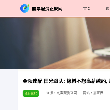
首页
嘉
金领速配 国米跟队: 橡树不想高薪续约,
来源：点赢配资官网
网站：嘉正网
金岭速配