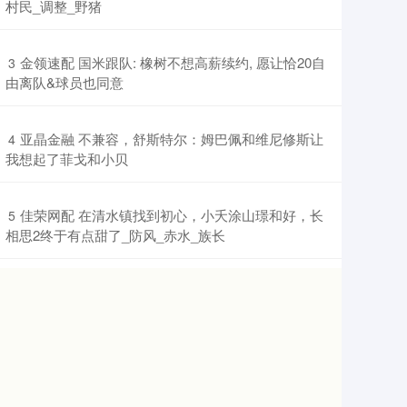
村民_调整_野猪
​金领速配 国米跟队: 橡树不想高薪续约, 愿让恰20自
3
由离队&球员也同意
​亚晶金融 不兼容，舒斯特尔：姆巴佩和维尼修斯让
4
我想起了菲戈和小贝
​佳荣网配 在清水镇找到初心，小夭涂山璟和好，长
5
相思2终于有点甜了_防风_赤水_族长