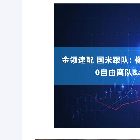
深证成指
14075.89
.89
0.46%
-68.32
-0