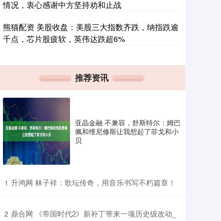
情况，衷心感谢中方坚持劝和止战
熊猫配资 美股收盘：美股三大指数齐跌，纳指跌逾
千点，芯片股疲软，英伟达跌超6%
推荐资讯
亚晶金融 不兼容，舒斯特尔：姆巴
佩和维尼修斯让我想起了菲戈和小
贝
​升鸿网 林子祥：歌坛传奇，用音乐书写不朽篇章！
1
​鼎合网 《帝国时代2》新补丁带来一项历史级改动_
2