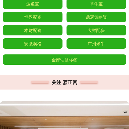
达道宝
掌牛宝
恒盈配资
鼎冠策略资
本财配资
大财配资
安徽润格
广州米牛
全部话题标签
关注 嘉正网