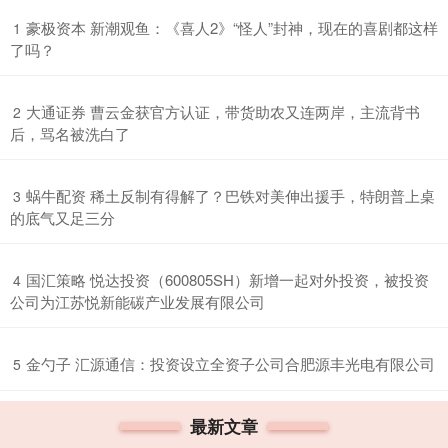
​豪极资本 新潮观鱼：《喜人2》“怪人”封神，现在的喜剧都这样
1
了吗？
​大通证券 曹云金获官方认证，带货助农又连两岸，主流背书
2
后，骂名被洗白了
​蜗牛配资 稀土反制有得解了？巴铁对美伸出援手，特朗普上桌
3
的底气又足三分
​国汇策略 悦达投资（600805SH）新增一起对外投资，被投资
4
公司为江苏悦新能碳产业发展有限公司
​金勺子 汇源通信：投资设立全资子公司合肥源丰光电有限公司
5
最新文章