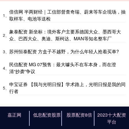
倍倍网 半两财经｜工信部督查奇瑞、蔚来等车企现场，抽
1、
取样车、电池等送检
象泰配资 新坐标：境外客户主要系德国大众、墨西哥大
2、
众、巴西大众、奥迪、斯柯达、MAN等知名整车厂
苏州恒泰配资 方盒子不越野，为什么年轻人抢着买单?
3、
民信配资 MG 07预售：最大噱头不在车本身，而在澄
4、
清“抄袭”争议
申宝证券 【我与光明日报】学术路上，光明日报是我的同
5、
行者
嘉正网
低息配资股票
股票配资8倍
2023十大配资
平台