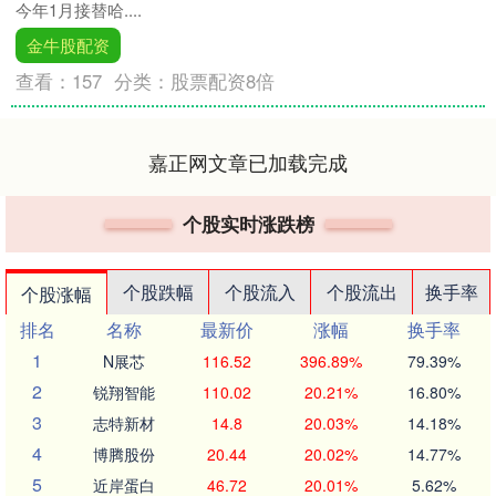
今年1月接替哈....
金牛股配资
查看：
157
分类：
股票配资8倍
嘉正网文章已加载完成
个股实时涨跌榜
个股跌幅
个股流入
个股流出
换手率
个股涨幅
排名
名称
最新价
涨幅
换手率
1
N展芯
116.52
396.89%
79.39%
2
锐翔智能
110.02
20.21%
16.80%
3
志特新材
14.8
20.03%
14.18%
4
博腾股份
20.44
20.02%
14.77%
5
近岸蛋白
46.72
20.01%
5.62%