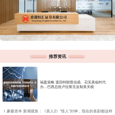
推荐资讯
福盈策略 退回特朗普信函、召见美临时代
办…巴西总统卢拉誓言反制美关税
​豪极资本 新潮观鱼：《喜人2》“怪人”封神，现在的喜剧都这样
1