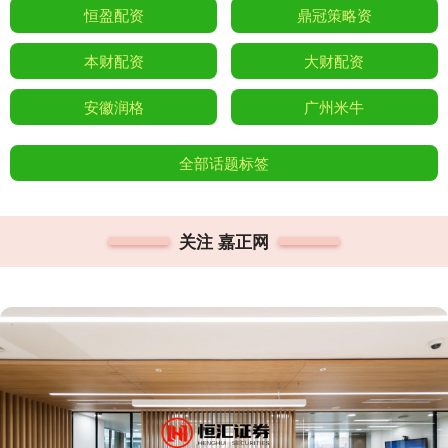
恒盈配资
鼎冠策略资
本财配资
大财配资
安徽润格
广州米牛
全部话题标签
关注 嘉正网