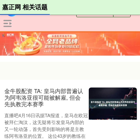
嘉正网 相关话题
金牛股配资 TA: 皇马内部普遍认
为阿韦洛亚很可能被解雇, 但会
先执教完本赛季
直播吧4月16日讯据TA报道，皇马在欧冠
被拜仁淘汰，这无疑将引发皇马内部的
又一轮动荡，首先受到影响的将是主教
练阿韦洛亚的位置。 这位43岁的教练在