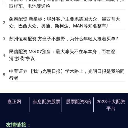
1、
取样车、电池等送检
象泰配资 新坐标：境外客户主要系德国大众、墨西哥大
2、
众、巴西大众、奥迪、斯柯达、MAN等知名整车厂
苏州恒泰配资 方盒子不越野，为什么年轻人抢着买单?
3、
民信配资 MG 07预售：最大噱头不在车本身，而在澄
4、
清“抄袭”争议
申宝证券 【我与光明日报】学术路上，光明日报是我的同
5、
行者
嘉正网
低息配资股票
股票配资8倍
2023十大配资
平台
友情链接：