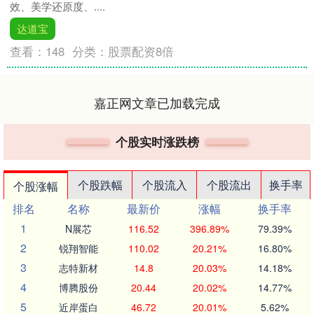
效、美学还原度、....
达道宝
查看：
148
分类：
股票配资8倍
嘉正网文章已加载完成
个股实时涨跌榜
个股跌幅
个股流入
个股流出
换手率
个股涨幅
排名
名称
最新价
涨幅
换手率
1
N展芯
116.52
396.89%
79.39%
2
锐翔智能
110.02
20.21%
16.80%
3
志特新材
14.8
20.03%
14.18%
4
博腾股份
20.44
20.02%
14.77%
5
近岸蛋白
46.72
20.01%
5.62%