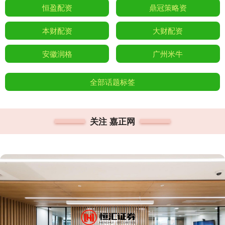
恒盈配资
鼎冠策略资
本财配资
大财配资
安徽润格
广州米牛
全部话题标签
关注 嘉正网