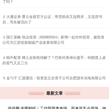
了吗？
​大通证券 曹云金获官方认证，带货助农又连两岸，主流背书
2
后，骂名被洗白了
​国汇策略 悦达投资（600805SH）新增一起对外投资，被投资
3
公司为江苏悦新能碳产业发展有限公司
​蜗牛配资 稀土反制有得解了？巴铁对美伸出援手，特朗普上桌
4
的底气又足三分
​金勺子 汇源通信：投资设立全资子公司合肥源丰光电有限公司
5
最新文章
倍倍网 半两财经｜工信部督查奇瑞、蔚来等车企现场，抽