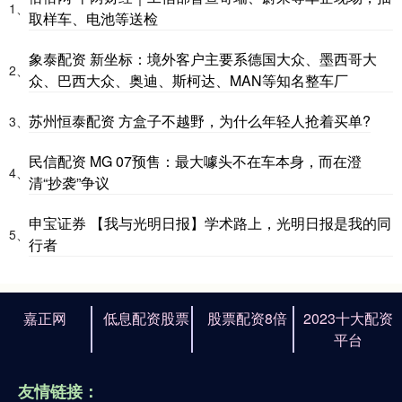
1、
取样车、电池等送检
象泰配资 新坐标：境外客户主要系德国大众、墨西哥大
2、
众、巴西大众、奥迪、斯柯达、MAN等知名整车厂
苏州恒泰配资 方盒子不越野，为什么年轻人抢着买单?
3、
民信配资 MG 07预售：最大噱头不在车本身，而在澄
4、
清“抄袭”争议
申宝证券 【我与光明日报】学术路上，光明日报是我的同
5、
行者
嘉正网
低息配资股票
股票配资8倍
2023十大配资
平台
友情链接：