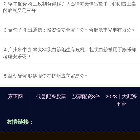
​蜗牛配资 稀土反制有得解了？巴铁对美伸出援手，特朗普上桌
2
的底气又足三分
​金勺子 汇源通信：投资设立全资子公司合肥源丰光电有限公司
3
​广州米牛 加拿大30头白鲸陷生存危机！担忧白鲸被用于娱乐却
4
考虑安乐死？
​融创配资 联德股份在杭州成立贸易公司
5
嘉正网
低息配资股票
股票配资8倍
2023十大配资
平台
友情链接：