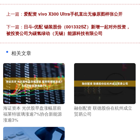
上一篇：
爱配资 vivo X300 Ultra手机直出无修原图样张公开
下一篇：
日斗-优配 锡装股份（001332SZ）新增一起对外投资，
被投资公司为碳氢绿动（无锡）能源科技有限公司
相关文章
海证资本 光伏股早盘涨幅居前
融创配资 联德股份在杭州成立
福莱特玻璃涨逾7%协合新能源
贸易公司
涨逾3%