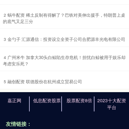
​蜗牛配资 稀土反制有得解了？巴铁对美伸出援手，特朗普上桌
2
的底气又足三分
​金勺子 汇源通信：投资设立全资子公司合肥源丰光电有限公司
3
​广州米牛 加拿大30头白鲸陷生存危机！担忧白鲸被用于娱乐却
4
考虑安乐死？
​融创配资 联德股份在杭州成立贸易公司
5
嘉正网
低息配资股票
股票配资8倍
2023十大配资
平台
友情链接：