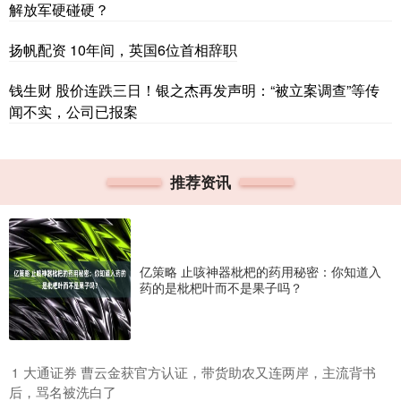
解放军硬碰硬？
扬帆配资 10年间，英国6位首相辞职
钱生财 股价连跌三日！银之杰再发声明：“被立案调查”等传
闻不实，公司已报案
推荐资讯
亿策略 止咳神器枇杷的药用秘密：你知道入
药的是枇杷叶而不是果子吗？
​大通证券 曹云金获官方认证，带货助农又连两岸，主流背书
1
后，骂名被洗白了