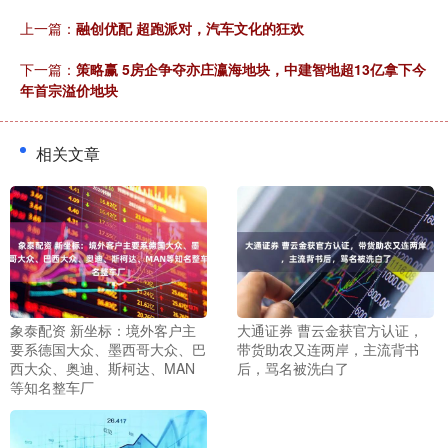
上一篇：
融创优配 超跑派对，汽车文化的狂欢
下一篇：
策略赢 5房企争夺亦庄瀛海地块，中建智地超13亿拿下今
年首宗溢价地块
相关文章
象泰配资 新坐标：境外客户主
大通证券 曹云金获官方认证，
要系德国大众、墨西哥大众、巴
带货助农又连两岸，主流背书
西大众、奥迪、斯柯达、MAN
后，骂名被洗白了
等知名整车厂