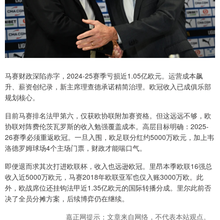
马赛财政深陷赤字，2024-25赛季亏损近1.05亿欧元。运营成本飙
升、薪资创纪录，新主席理查德承诺精简治理。欧冠收入已成俱乐部
规划核心。
目前马赛排名法甲第六，仅获欧协联附加赛资格。但这远远不够，欧
协联对阵费伦茨瓦罗斯的收入勉强覆盖成本。高层目标明确：2025-
26赛季必须重返欧冠。一旦入围，欧足联分红约5000万欧元，加上韦
洛德罗姆球场4个主场门票，财政才能喘口气。
即便退而求其次打进欧联杯，收入也远逊欧冠。里昂本季欧联16强总
收入近5000万欧元，马赛2018年欧联亚军也仅入账3000万欧。此
外，欧战席位还挂钩法甲近1.35亿欧元的国际转播分成。里尔此前否
决了全员分摊方案，后续博弈仍在继续。
嘉正网提示：文章来自网络，不代表本站观点。