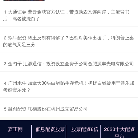
​大通证券 曹云金获官方认证，带货助农又连两岸，主流背书
1
后，骂名被洗白了
​蜗牛配资 稀土反制有得解了？巴铁对美伸出援手，特朗普上桌
2
的底气又足三分
​金勺子 汇源通信：投资设立全资子公司合肥源丰光电有限公司
3
​广州米牛 加拿大30头白鲸陷生存危机！担忧白鲸被用于娱乐却
4
考虑安乐死？
​融创配资 联德股份在杭州成立贸易公司
5
嘉正网
低息配资股票
股票配资8倍
2023十大配资
平台