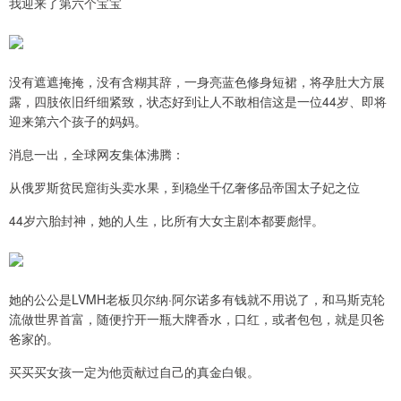
我迎来了第六个宝宝
没有遮遮掩掩，没有含糊其辞，一身亮蓝色修身短裙，将孕肚大方展
露，四肢依旧纤细紧致，状态好到让人不敢相信这是一位44岁、即将
迎来第六个孩子的妈妈。
消息一出，全球网友集体沸腾：
从俄罗斯贫民窟街头卖水果，到稳坐千亿奢侈品帝国太子妃之位
44岁六胎封神，她的人生，比所有大女主剧本都要彪悍。
她的公公是LVMH老板贝尔纳·阿尔诺多有钱就不用说了，和马斯克轮
流做世界首富，随便拧开一瓶大牌香水，口红，或者包包，就是贝爸
爸家的。
买买买女孩一定为他贡献过自己的真金白银。