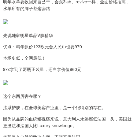
明年水羊要收回来自己干，会跟3lab、revive一样，全面价格拉高，
水羊所有的牌子都这套路
先说她家明星单品V脸精华
优点：精华原价123欧元合人民币也要970
本场史低，全网最低！
9xx拿到了两瓶正装量，还白拿价值960元
这个东西厉害在哪？
法系护肤，在全球美容产业里，是一个很特别的存在。
因为从品牌的血统鄙视链来说，意大利人永远都低法国一头，美国就
更没法和法国人比Luxury knowledge。
尤其是在自然紧致这方面，不得不服法国。