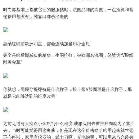
时尚界基本上都被它征的服服帖帖，法国品牌的高傲，一点预算和营
销费用都没有，纯靠口碑杀出来的
戛纳红毯前欧洲明星，都会连续加量用小金瓶
完全是给后期减负的精华，生图抗打，被欧洲名流圈，怒赞为“V脸线
雕黄金瓶”
你就想，屁屁穿提臀裤是什么样子，脸上带V脸面罩是什么样子，那
就是它能够达到的维度改善
之前见过有人痴迷小金瓶到什么程度 成箱买回去擦拜拜肉就为了紧回
去，当时可能觉得用这奢侈，但是现在这个价格哈哈哈用起来就丝毫
不心疼啦，家里有仪器的，武士刀啊，光电炮啊，可以用来当介质身