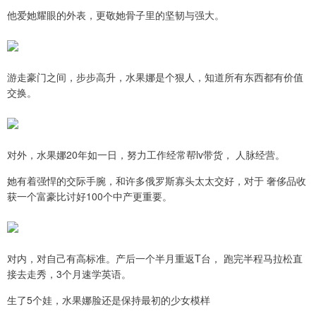
他爱她耀眼的外表，更敬她骨子里的坚韧与强大。
游走豪门之间，步步高升，水果娜是个狠人，知道所有东西都有价值
交换。
对外，水果娜20年如一日，努力工作经常帮lv带货， 人脉经营。
她有着强悍的交际手腕，和许多俄罗斯寡头太太交好，对于 奢侈品收
获一个富豪比讨好100个中产更重要。
对内，对自己有高标准。产后一个半月重返T台， 跑完半程马拉松直
接去走秀，3个月速学英语。
生了5个娃，水果娜脸还是保持最初的少女模样