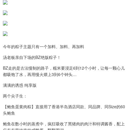
今年的粽子主题只有一个加料、加料、再加料
汤老板亲自下场的BZ绝版粽子！
BZ走的是古法慢制的路子，糯米要浸足6到12个小时，让每一颗心儿
都吸饱了水，再用慢火煨上3到6个钟头…
满满的诱惑 纯享版
两个尖子生：
【鲍鱼蛋黄肉粽】直接用了香港半岛酒店同款、同品牌、同Size的60
头鲍鱼
鲍鱼在数小时的蒸煮中，疯狂吸收了黑猪肉的肉汁和特调酱香，配上