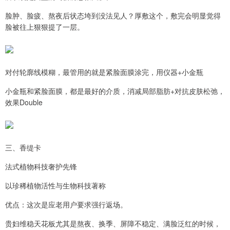
脸肿、脸疲、熬夜后状态垮到没法见人？厚敷这个，敷完会明显觉得
脸被往上狠狠提了一层。
对付轮廓线模糊，最管用的就是紧脸面膜涂完，用仪器+小金瓶
小金瓶和紧脸面膜，都是最好的介质，消减局部脂肪+对抗皮肤松弛，
效果Double
三、香缇卡
法式植物科技奢护先锋
以珍稀植物活性与生物科技著称
优点：这次是应老用户要求强行返场。
贵妇维稳天花板尤其是熬夜、换季、屏障不稳定、满脸泛红的时候，