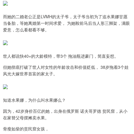
而她的二婚老公正是LVMH的太子爷，太子爷当初为了追水果娜甘愿
当备胎，等她离婚第一时间求爱， 为她鞍前马后当人形三脚架，满眼
爱意，怎么看都看不够。
世人都说快40+的大龄模特，带3个 拖油瓶进豪门，简直妄想。
但她彻底打破了世人对女性的年龄攻击和价值贬低， 38岁拖着3个娃
风光大嫁世界首富的家太子。
知道水果娜，为什么叫水果娜么？
因为，42岁身价百亿的她，出身在俄罗斯 诺夫哥罗德 贫民窟，从小
在家替父母摆摊卖水果。
骨瘦如柴的贫民窟女孩，