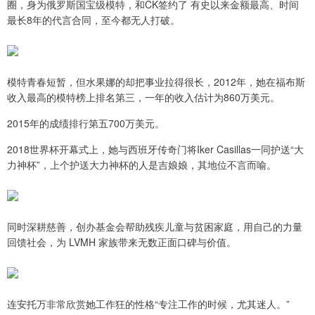
圈，身为俄罗斯国宝级模特，和CK签约了 有史以来金额最高、时间
最长8年的代言合同，至今都无人打破。
模特青春短暂，但水果娜的却把事业拉得很长，2012年，她在福布斯
收入最高的模特榜上排名第三，一年的收入估计为860万美元。
2015年的成绩排行第五700万美元。
2018世界杯开幕式上，她与西班牙传奇门将Iker Casillas一同护送“大
力神杯”，上个护送大力神杯的人是吉娘娘，其地位不言而喻。
同时深耕慈善，创办基金会帮助残疾儿童与贫困家庭，用自己的力量
回馈社会，为 LVMH 家族带来无数正面口碑与价值。
连安托万非常欣赏她工作狂的性格“专注工作的时候，尤其迷人。”