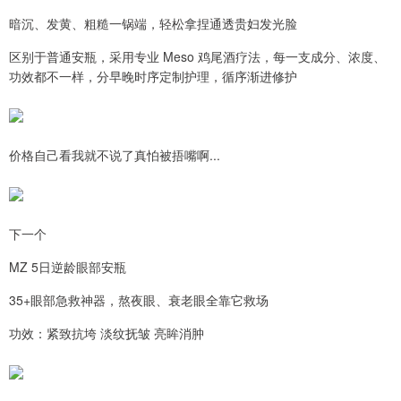
暗沉、发黄、粗糙一锅端，轻松拿捏通透贵妇发光脸
区别于普通安瓶，采用专业 Meso 鸡尾酒疗法，每一支成分、浓度、
功效都不一样，分早晚时序定制护理，循序渐进修护
价格自己看我就不说了真怕被捂嘴啊...
下一个
MZ 5日逆龄眼部安瓶
35+眼部急救神器，熬夜眼、衰老眼全靠它救场
功效：紧致抗垮 淡纹抚皱 亮眸消肿