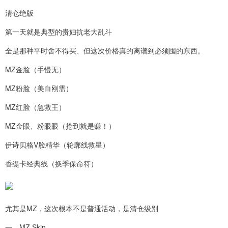
清仓绝版
第一天就是典型的贵妇抗老大乱斗
全是那种平时舍不得买、但这次价格真的离谱到必须囤的东西。
MZ金脸（手慢无）
MZ粉脸（美白刚需）
MZ红脸（急救王）
MZ金眼、粉眼眼（抢到就是赚！）
伊诗贝格V脸精华（轮廓线救星）
香缇卡经典线（换季保命符）
尤其是MZ，这次根本不是普通活动，是清仓级别
一、MZ Skin