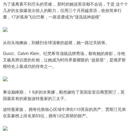
为了逃离看不到尽头的苦难， 那时的她连英语都不会说，于是 这个十
几岁的女孩爆发出惊人的毅力，仅用三个月死磕英语，收拾简单行
囊，17岁孤身飞往巴黎，一路逆袭成为“顶流战神超模”
从街头地摊妹，到横扫全球顶奢的超模，她一路过关斩将。
Gucci、Calvin Klein、纪梵希等顶级品牌秀场，都有她的身影，冷艳
又极具辨识度的长相，让她成为时尚界最耀眼的 “超新星”，是俄罗斯
模特史上最成功的传奇之一。
事业巅峰期， 1 9岁的水果娜，毅然嫁给了英国皇室后裔贾斯汀，英
国最富有的家族波特曼家的三太子。
波特曼家族， 拥有伦敦核心区域牛津街110英亩的房产、贾斯汀兄弟
在富豪榜上排名第53位，拥有12亿英镑的财产。