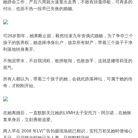
她拼命工作，产后六周就火速复出走秀，不敢有丝毫停歇，可再多的
付出，也捂不热一段早已失衡的婚姻。
可29岁那年，她果断止损，毅然结束九年丧偶式婚姻，为了争夺三个
孩子的抚养权，她选择净身出户，放弃所有财产，带着三个孩子干净
利落地转身离开。
不拖泥带水，不自我消耗，敢拼敢闯，也敢放手，这就是娜塔莉亚的
底气。
所有人都以为，带着三个孩子的她，会就此跌落神坛，可属于她的传
奇，才刚刚开始。
在她离婚后，一直默默关注她的LVMH太子安托万・阿尔诺，在她恢
复单身后，立刻勇敢追爱。
两人早在 2008 年LV广告拍摄现场就已相识，安托万初见她时便倾心
不已，只可惜当时她已为人妻，只能默默守候 。