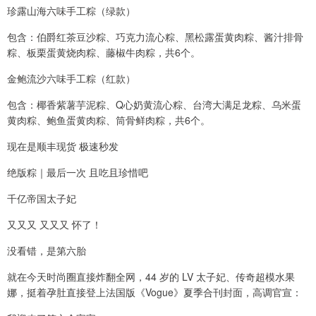
珍露山海六味手工粽（绿款）
包含：伯爵红茶豆沙粽、巧克力流心粽、黑松露蛋黄肉粽、酱汁排骨
粽、板栗蛋黄烧肉粽、藤椒牛肉粽，共6个。
金鲍流沙六味手工粽（红款）
包含：椰香紫薯芋泥粽、Q心奶黄流心粽、台湾大满足龙粽、乌米蛋
黄肉粽、鲍鱼蛋黄肉粽、筒骨鲜肉粽，共6个。
现在是顺丰现货 极速秒发
绝版粽｜最后一次 且吃且珍惜吧
千亿帝国太子妃
又又又 又又又 怀了！
没看错，是第六胎
就在今天时尚圈直接炸翻全网，44 岁的 LV 太子妃、传奇超模水果
娜，挺着孕肚直接登上法国版《Vogue》夏季合刊封面，高调官宣：