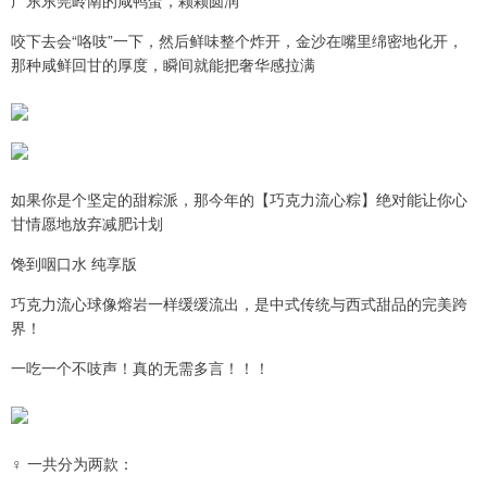
广东东莞岭南的咸鸭蛋，颗颗圆润
咬下去会“咯吱”一下，然后鲜味整个炸开，金沙在嘴里绵密地化开，
那种咸鲜回甘的厚度，瞬间就能把奢华感拉满
如果你是个坚定的甜粽派，那今年的【巧克力流心粽】绝对能让你心
甘情愿地放弃减肥计划
馋到咽口水 纯享版
巧克力流心球像熔岩一样缓缓流出，是中式传统与西式甜品的完美跨
界！
一吃一个不吱声！真的无需多言！！！
‍♀️ 一共分为两款：