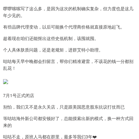
啰啰嗦嗦写了这么多，是因为这次的机制确实复杂，但力度也是这几
年少见的。
有些品牌代理变动，以后可能换个代理商价格就直接原地起飞。
趁着现在咱们还能抠出这些史低机制，该囤就囤。
个人具体肤质问题，还是老规矩，进群艾特小助理。
咕咕每天早中晚都会扫留言，帮你们精准避雷，不该花的钱一分都别
乱花！
7月1号正式闭店
别怕，我们又不是永久关店，只是跟美国恶意股东抗议打仗而已
等咕咕海外新公司都安顿好了，总能摸索出新的模式，换一种方式回
来的
咕咕不走，原班人马都在群里，最多等我们3年❤️