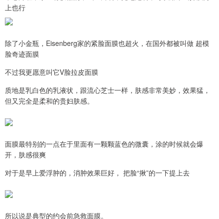
上也行
除了小金瓶，Eisenberg家的紧脸面膜也超火，在国外都被叫做 超模
脸奇迹面膜
不过我更愿意叫它V脸拉皮面膜
质地是乳白色的乳液状，跟流心芝士一样，肤感非常美妙，效果猛，
但又完全是柔和的贵妇肤感。
面膜最特别的一点在于里面有一颗颗蓝色的微囊，涂的时候就会爆
开，肤感很爽
对于是早上爱浮肿的，消肿效果巨好， 把脸“揪”的一下提上去
所以说是典型的约会前急救面膜。