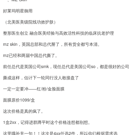
好莱坞明星御用
（北美医美级院线功效护肤）
整形医生创立 融合医美经验与高效活性科技的临床抗老护理
mz skin，英国总部和总代掰了，所有货全都亏本清。
mz已经和两届中国总代撕了。
前任总代是英国公司smk，现任总代是美国公司so，都是很好的公司
撕成这样，估计下一轮同行没人敢接盘了
一定一定要冲——红/粉/金脸面膜
面膜原价1099/盒
这次价格是真的疯了。
1盒2xx，记得进群蹲平时这个价格连想都别想。
这里哦补充一句！！这次是4xx任选2件，所以你们根据需求选