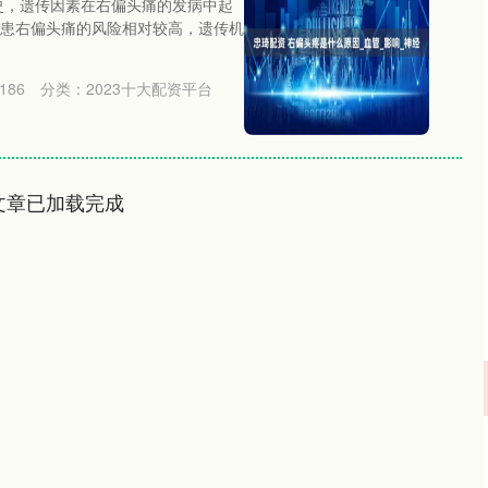
族史，遗传因素在右偏头痛的发病中起
患右偏头痛的风险相对较高，遗传机
186
分类：
2023十大配资平台
文章已加载完成
深证成指
14311.01
02%
200.89
1.42%