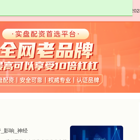
嘉正网
低息配资股票
股票配资8倍
20
_影响_神经