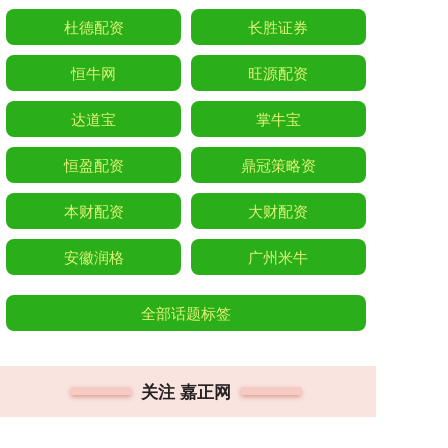
杜德配资
长胜证券
恒牛网
旺源配资
达道宝
掌牛宝
恒盈配资
鼎冠策略资
本财配资
大财配资
安徽润格
广州米牛
全部话题标签
关注 嘉正网