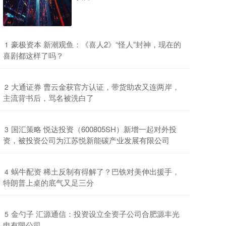
​豪极资本 新潮观鱼：《喜人2》“怪人”封神，现在的
1
喜剧都这样了吗？
​大通证券 曹云金获官方认证，带货助农又连两岸，
2
主流背书后，骂名被洗白了
​国汇策略 悦达投资（600805SH）新增一起对外投
3
资，被投资公司为江苏悦新能碳产业发展有限公司
​蜗牛配资 稀土反制有得解了？巴铁对美伸出援手，
4
特朗普上桌的底气又足三分
​金勺子 汇源通信：投资设立全资子公司合肥源丰光
5
电有限公司