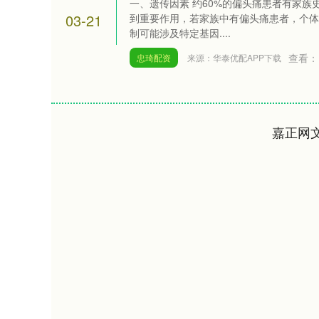
一、遗传因素 约60%的偏头痛患者有家
03-21
到重要作用，若家族中有偏头痛患者，个体
制可能涉及特定基因....
查看：
忠琦配资
来源：华泰优配APP下载
嘉正网
上证指数
3940.04
.40
2.13%
39.68
1.