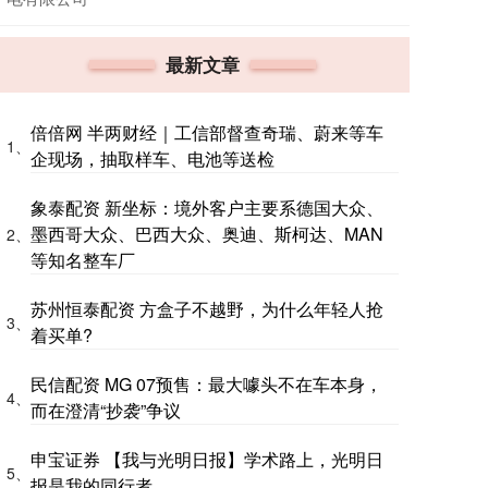
最新文章
倍倍网 半两财经｜工信部督查奇瑞、蔚来等车
1、
企现场，抽取样车、电池等送检
象泰配资 新坐标：境外客户主要系德国大众、
墨西哥大众、巴西大众、奥迪、斯柯达、MAN
2、
等知名整车厂
苏州恒泰配资 方盒子不越野，为什么年轻人抢
3、
着买单?
民信配资 MG 07预售：最大噱头不在车本身，
4、
而在澄清“抄袭”争议
申宝证券 【我与光明日报】学术路上，光明日
5、
报是我的同行者