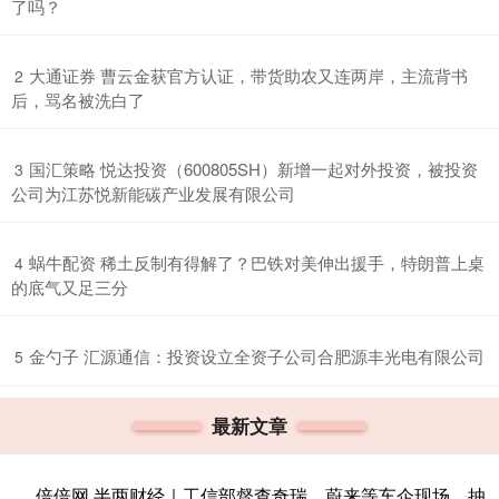
了吗？
​大通证券 曹云金获官方认证，带货助农又连两岸，主流背书
2
后，骂名被洗白了
​国汇策略 悦达投资（600805SH）新增一起对外投资，被投资
3
公司为江苏悦新能碳产业发展有限公司
​蜗牛配资 稀土反制有得解了？巴铁对美伸出援手，特朗普上桌
4
的底气又足三分
​金勺子 汇源通信：投资设立全资子公司合肥源丰光电有限公司
5
最新文章
倍倍网 半两财经｜工信部督查奇瑞、蔚来等车企现场，抽