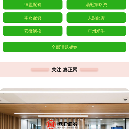
恒盈配资
鼎冠策略资
本财配资
大财配资
安徽润格
广州米牛
全部话题标签
关注 嘉正网