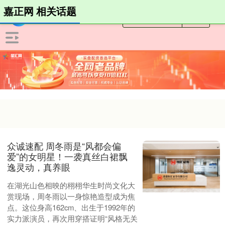
嘉正网 相关话题
众诚速配 周冬雨是“风都会偏
爱”的女明星！一袭真丝白裙飘
逸灵动，真养眼
在湖光山色相映的栩栩华生时尚文化大
赏现场，周冬雨以一身惊艳造型成为焦
点。这位身高162cm、出生于1992年的
实力派演员，再次用穿搭证明“风格无关