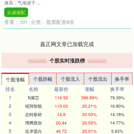
身高，气场源于....
众诚速配
查看：
101
分类：
股票配资8倍
嘉正网文章已加载完成
个股实时涨跌榜
个股跌幅
个股流入
个股流出
换手率
个股涨幅
排名
名称
最新价
涨幅
换手率
1
N展芯
116.52
396.89%
79.39%
2
锐翔智能
110.02
20.21%
16.80%
3
志特新材
14.8
20.03%
14.18%
4
博腾股份
20.44
20.02%
14.77%
5
近岸蛋白
46.72
20.01%
5.62%