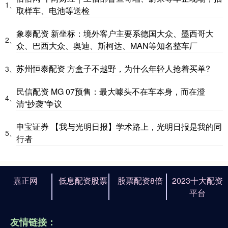
1、
取样车、电池等送检
象泰配资 新坐标：境外客户主要系德国大众、墨西哥大
2、
众、巴西大众、奥迪、斯柯达、MAN等知名整车厂
苏州恒泰配资 方盒子不越野，为什么年轻人抢着买单?
3、
民信配资 MG 07预售：最大噱头不在车本身，而在澄
4、
清“抄袭”争议
申宝证券 【我与光明日报】学术路上，光明日报是我的同
5、
行者
嘉正网
低息配资股票
股票配资8倍
2023十大配资
平台
友情链接：