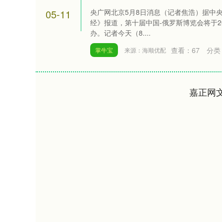
05-11
央广网北京5月8日消息（记者焦浩）据中
经》报道，第十届中国-俄罗斯博览会将于20
办。记者今天（8....
查看：
67
分类
掌牛宝
来源：海顺优配
嘉正网
上证指数
3940.04
0
2.13%
39.68
1.02