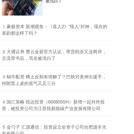
被洗白了
​豪极资本 新潮观鱼：《喜人2》“怪人”封神，现在的
1
喜剧都这样了吗？
​大通证券 曹云金获官方认证，带货助农又连两岸，
2
主流背书后，骂名被洗白了
​蜗牛配资 稀土反制有得解了？巴铁对美伸出援手，
3
特朗普上桌的底气又足三分
​国汇策略 悦达投资（600805SH）新增一起对外投
4
资，被投资公司为江苏悦新能碳产业发展有限公司
​金勺子 汇源通信：投资设立全资子公司合肥源丰光
5
电有限公司