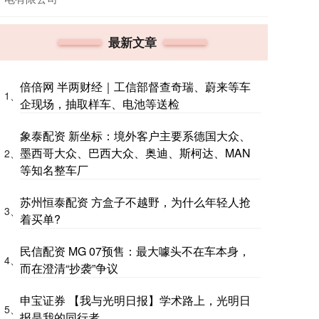
最新文章
倍倍网 半两财经｜工信部督查奇瑞、蔚来等车
1、
企现场，抽取样车、电池等送检
象泰配资 新坐标：境外客户主要系德国大众、
墨西哥大众、巴西大众、奥迪、斯柯达、MAN
2、
等知名整车厂
苏州恒泰配资 方盒子不越野，为什么年轻人抢
3、
着买单?
民信配资 MG 07预售：最大噱头不在车本身，
4、
而在澄清“抄袭”争议
申宝证券 【我与光明日报】学术路上，光明日
5、
报是我的同行者