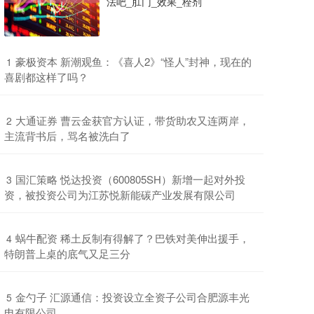
法吧_肛门_效果_栓剂
​豪极资本 新潮观鱼：《喜人2》“怪人”封神，现在的
1
喜剧都这样了吗？
​大通证券 曹云金获官方认证，带货助农又连两岸，
2
主流背书后，骂名被洗白了
​国汇策略 悦达投资（600805SH）新增一起对外投
3
资，被投资公司为江苏悦新能碳产业发展有限公司
​蜗牛配资 稀土反制有得解了？巴铁对美伸出援手，
4
特朗普上桌的底气又足三分
​金勺子 汇源通信：投资设立全资子公司合肥源丰光
5
电有限公司