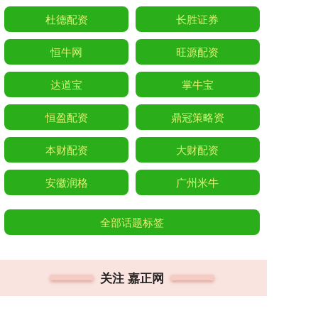
杜德配资
长胜证券
恒牛网
旺源配资
达道宝
掌牛宝
恒盈配资
鼎冠策略资
本财配资
大财配资
安徽润格
广州米牛
全部话题标签
关注 嘉正网