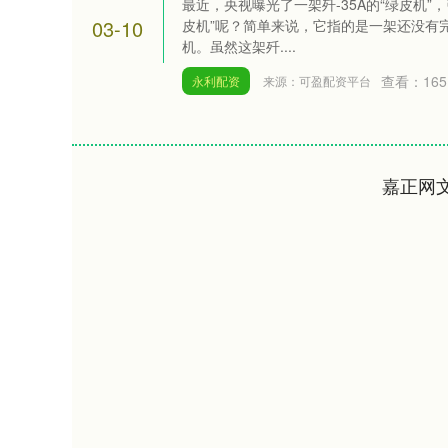
最近，央视曝光了一架歼-35A的“绿皮机”
03-10
皮机”呢？简单来说，它指的是一架还没有
机。虽然这架歼....
查看：
165
永利配资
来源：可盈配资平台
嘉正网
深证成指
14311.01
.68
1.02%
200.89
1