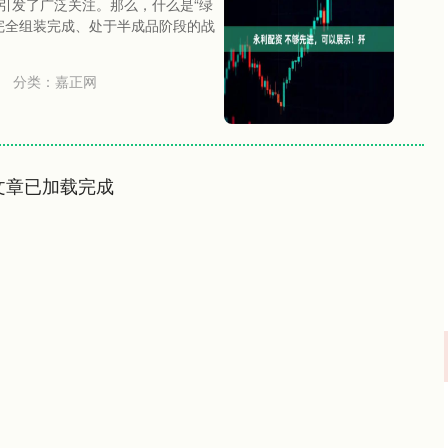
，引发了广泛关注。那么，什么是“绿
完全组装完成、处于半成品阶段的战
分类：
嘉正网
文章已加载完成
沪深300
4694.44
.42%
43.13
0.93%