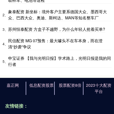
取样车、电池等送检
象泰配资 新坐标：境外客户主要系德国大众、墨西哥大
2、
众、巴西大众、奥迪、斯柯达、MAN等知名整车厂
苏州恒泰配资 方盒子不越野，为什么年轻人抢着买单?
3、
民信配资 MG 07预售：最大噱头不在车本身，而在澄
4、
清“抄袭”争议
申宝证券 【我与光明日报】学术路上，光明日报是我的同
5、
行者
嘉正网
低息配资股票
股票配资8倍
2023十大配资
平台
友情链接：