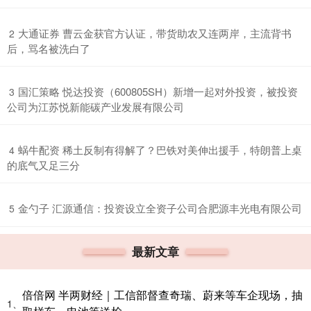
​大通证券 曹云金获官方认证，带货助农又连两岸，主流背书
2
后，骂名被洗白了
​国汇策略 悦达投资（600805SH）新增一起对外投资，被投资
3
公司为江苏悦新能碳产业发展有限公司
​蜗牛配资 稀土反制有得解了？巴铁对美伸出援手，特朗普上桌
4
的底气又足三分
​金勺子 汇源通信：投资设立全资子公司合肥源丰光电有限公司
5
最新文章
倍倍网 半两财经｜工信部督查奇瑞、蔚来等车企现场，抽
1、