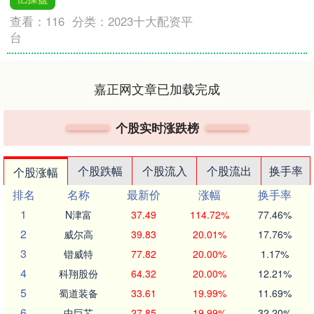
查看：
116
分类：
2023十大配资平
台
嘉正网文章已加载完成
个股实时涨跌榜
个股跌幅
个股流入
个股流出
换手率
个股涨幅
排名
名称
最新价
涨幅
换手率
1
N津富
37.49
114.72%
77.46%
2
威尔高
39.83
20.01%
17.76%
3
锴威特
77.82
20.00%
1.17%
4
科翔股份
64.32
20.00%
12.21%
5
蜀道装备
33.61
19.99%
11.69%
6
中巨芯
27.85
19.99%
32.20%