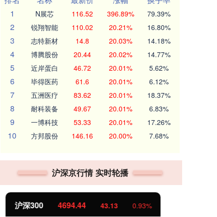
1
N展芯
116.52
396.89%
79.39%
2
锐翔智能
110.02
20.21%
16.80%
3
志特新材
14.8
20.03%
14.18%
4
博腾股份
20.44
20.02%
14.77%
5
近岸蛋白
46.72
20.01%
5.62%
6
毕得医药
61.6
20.01%
6.12%
7
五洲医疗
83.62
20.01%
18.37%
8
耐科装备
49.67
20.01%
6.83%
9
一博科技
53.33
20.01%
17.26%
10
方邦股份
146.16
20.00%
7.68%
沪深京行情 实时轮播
北证50
1134.24
创
11.37
1.01%