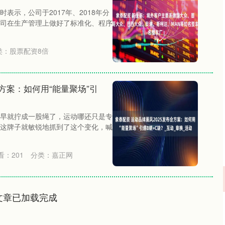
时表示，公司于2017年、2018年分
司在生产管理上做好了标准化、程序
类：
股票配资8倍
会方案：如何用“能量聚场”引
早就拧成一股绳了，运动哪还只是专
这牌子就敏锐地抓到了这个变化，喊
看：
201
分类：
嘉正网
文章已加载完成
沪深300
4694.44
.42%
43.13
0.93%