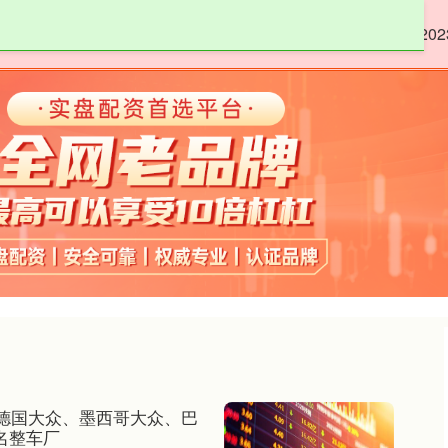
嘉正网
低息配资股票
股票配资8倍
20
德国大众、墨西哥大众、巴
名整车厂