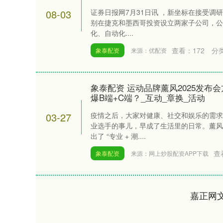
08-03
证券日报网7月31日讯 ，新坐标在接受调研
别在捷克和墨西哥投资设立两家子公司，公
化、自动化....
查看：
172
分
象泰配资
来源：优配资
象泰配资 运动品牌薰风2025发布
爆B端+C端？_互动_章换_活动
03-27
疫情之后，大家对健康、社交和娱乐的需求
业选手的事儿，早成了生活里的日常。薰风
出了 “专业 + 潮....
查
象泰配资
来源：网上炒股配资APP下载
嘉正网
深证成指
14311.01
.68
1.02%
200.89
1