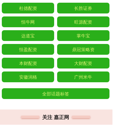
杜德配资
长胜证券
恒牛网
旺源配资
达道宝
掌牛宝
恒盈配资
鼎冠策略资
本财配资
大财配资
安徽润格
广州米牛
全部话题标签
关注 嘉正网