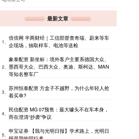
最新文章
倍倍网 半两财经｜工信部督查奇瑞、蔚来等车
1、
企现场，抽取样车、电池等送检
象泰配资 新坐标：境外客户主要系德国大众、
墨西哥大众、巴西大众、奥迪、斯柯达、MAN
2、
等知名整车厂
苏州恒泰配资 方盒子不越野，为什么年轻人抢
3、
着买单?
民信配资 MG 07预售：最大噱头不在车本身，
4、
而在澄清“抄袭”争议
申宝证券 【我与光明日报】学术路上，光明日
5、
报是我的同行者