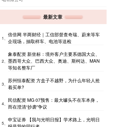
最新文章
倍倍网 半两财经｜工信部督查奇瑞、蔚来等车
1、
企现场，抽取样车、电池等送检
象泰配资 新坐标：境外客户主要系德国大众、
墨西哥大众、巴西大众、奥迪、斯柯达、MAN
2、
等知名整车厂
苏州恒泰配资 方盒子不越野，为什么年轻人抢
3、
着买单?
民信配资 MG 07预售：最大噱头不在车本身，
4、
而在澄清“抄袭”争议
申宝证券 【我与光明日报】学术路上，光明日
5、
报是我的同行者