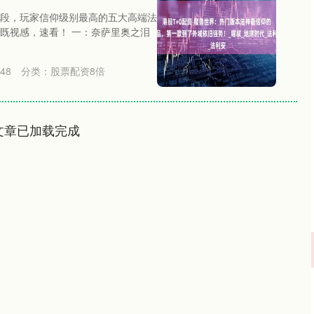
段，玩家信仰级别最高的五大高端法
既视感，速看！ 一：奈萨里奥之泪
48
分类：
股票配资8倍
文章已加载完成
沪深300
4694.44
.42%
43.13
0.93%