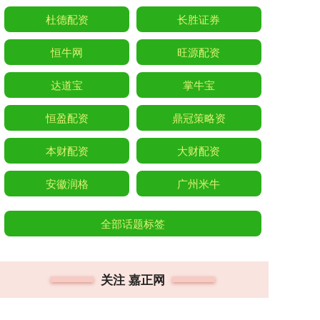
杜德配资
长胜证券
恒牛网
旺源配资
达道宝
掌牛宝
恒盈配资
鼎冠策略资
本财配资
大财配资
安徽润格
广州米牛
全部话题标签
关注 嘉正网