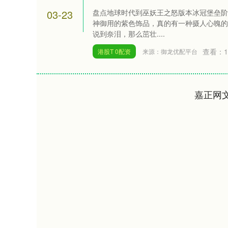
03-23
盘点地球时代到巫妖王之怒版本冰冠堡垒阶
神御用的紫色饰品，真的有一种摄人心魄的
说到奈泪，那么茁壮....
查看：
1
港股T 0配资
来源：御龙优配平台
嘉正网
深证成指
14311.01
.68
1.02%
200.89
1