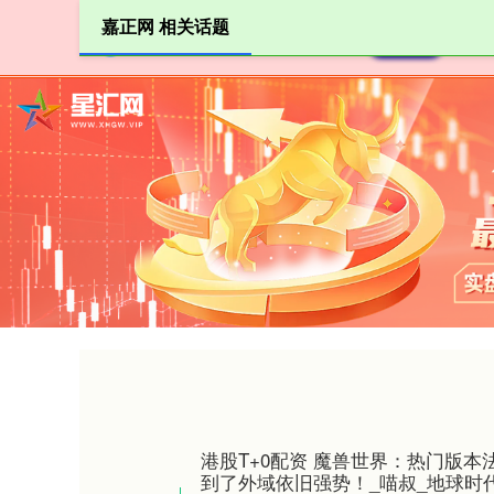
嘉正网 相关话题
首页
港股T+0配资 魔兽世界：热门版
到了外域依旧强势！_喵叔_地球时