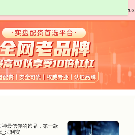
嘉正网
低息配资股票
股票配资8倍
20
本法神最信仰的饰品，第一款
代_法利安