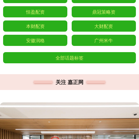
恒盈配资
鼎冠策略资
本财配资
大财配资
安徽润格
广州米牛
全部话题标签
关注 嘉正网