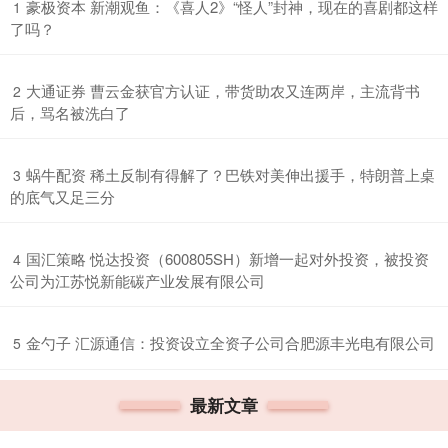
​豪极资本 新潮观鱼：《喜人2》“怪人”封神，现在的喜剧都这样
1
了吗？
​大通证券 曹云金获官方认证，带货助农又连两岸，主流背书
2
后，骂名被洗白了
​蜗牛配资 稀土反制有得解了？巴铁对美伸出援手，特朗普上桌
3
的底气又足三分
​国汇策略 悦达投资（600805SH）新增一起对外投资，被投资
4
公司为江苏悦新能碳产业发展有限公司
​金勺子 汇源通信：投资设立全资子公司合肥源丰光电有限公司
5
最新文章