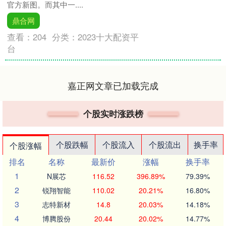
官方新图。而其中一....
鼎合网
查看：
204
分类：
2023十大配资平
台
嘉正网文章已加载完成
个股实时涨跌榜
个股跌幅
个股流入
个股流出
换手率
个股涨幅
排名
名称
最新价
涨幅
换手率
1
N展芯
116.52
396.89%
79.39%
2
锐翔智能
110.02
20.21%
16.80%
3
志特新材
14.8
20.03%
14.18%
4
博腾股份
20.44
20.02%
14.77%