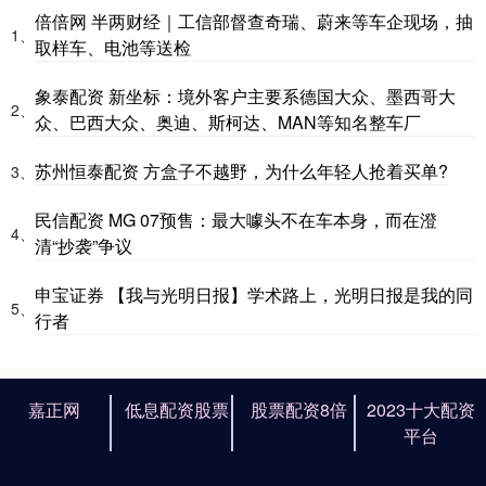
倍倍网 半两财经｜工信部督查奇瑞、蔚来等车企现场，抽
1、
取样车、电池等送检
象泰配资 新坐标：境外客户主要系德国大众、墨西哥大
2、
众、巴西大众、奥迪、斯柯达、MAN等知名整车厂
苏州恒泰配资 方盒子不越野，为什么年轻人抢着买单?
3、
民信配资 MG 07预售：最大噱头不在车本身，而在澄
4、
清“抄袭”争议
申宝证券 【我与光明日报】学术路上，光明日报是我的同
5、
行者
嘉正网
低息配资股票
股票配资8倍
2023十大配资
平台