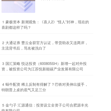
​豪极资本 新潮观鱼：《喜人2》“怪人”封神，现在的
1
喜剧都这样了吗？
​大通证券 曹云金获官方认证，带货助农又连两岸，
2
主流背书后，骂名被洗白了
​国汇策略 悦达投资（600805SH）新增一起对外投
3
资，被投资公司为江苏悦新能碳产业发展有限公司
​蜗牛配资 稀土反制有得解了？巴铁对美伸出援手，
4
特朗普上桌的底气又足三分
​金勺子 汇源通信：投资设立全资子公司合肥源丰光
5
电有限公司