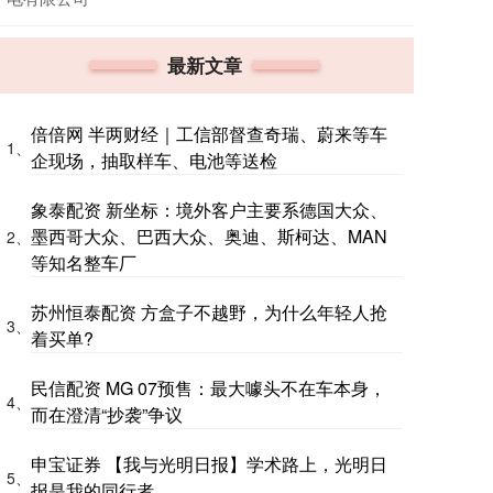
最新文章
倍倍网 半两财经｜工信部督查奇瑞、蔚来等车
1、
企现场，抽取样车、电池等送检
象泰配资 新坐标：境外客户主要系德国大众、
墨西哥大众、巴西大众、奥迪、斯柯达、MAN
2、
等知名整车厂
苏州恒泰配资 方盒子不越野，为什么年轻人抢
3、
着买单?
民信配资 MG 07预售：最大噱头不在车本身，
4、
而在澄清“抄袭”争议
申宝证券 【我与光明日报】学术路上，光明日
5、
报是我的同行者