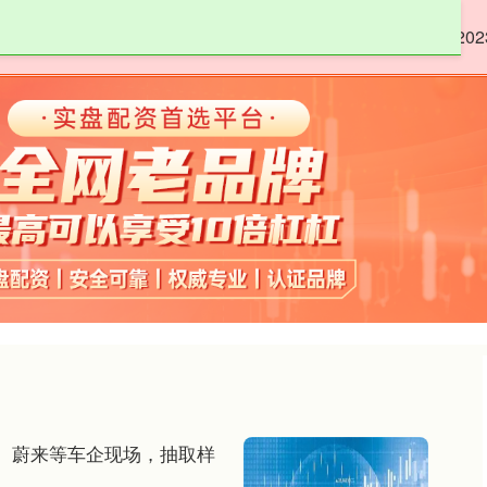
嘉正网
低息配资股票
股票配资8倍
20
、蔚来等车企现场，抽取样