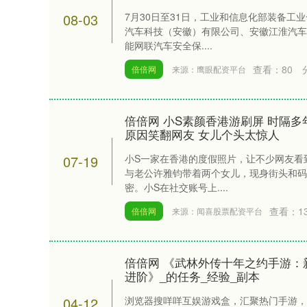
08-03
7月30日至31日，工业和信息化部装备工
汽车科技（安徽）有限公司、安徽江淮汽车
能网联汽车安全保....
查看：
80
倍倍网
来源：鹰眼配资平台
倍倍网 小S素颜香港游刷屏 时隔多
原因笑翻网友 女儿个头太惊人
07-19
小S一家在香港的度假照片，让不少网友看
与老公许雅钧带着两个女儿，现身街头和码
密。小S在社交账号上....
查看：
1
倍倍网
来源：闻喜股票配资平台
倍倍网 《武林外传十年之约手游：
进阶》_的任务_经验_副本
上证指数
3940.04
%
39.68
1.02%
04-12
浏览器搜咩咩互娱游戏盒，汇聚热门手游，