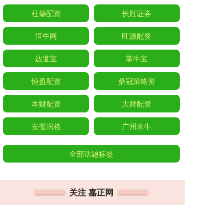
杜德配资
长胜证券
恒牛网
旺源配资
达道宝
掌牛宝
恒盈配资
鼎冠策略资
本财配资
大财配资
安徽润格
广州米牛
全部话题标签
关注 嘉正网