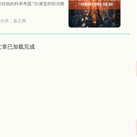
吕轻侯的科举考题”“白展堂的轻功教
分类：
嘉正网
文章已加载完成