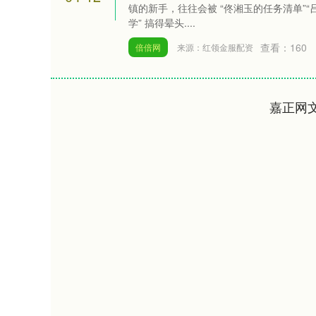
镇的新手，往往会被 “佟湘玉的任务清单”“
学” 搞得晕头....
查看：
160
倍倍网
来源：红领金服配资
嘉正网