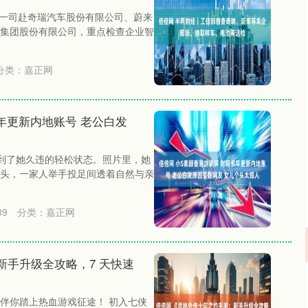
业一司赴奇瑞汽车股份有限公司、蔚来
集团股份有限公司，重点检查企业智
分类：
嘉正网
年更新内地账号 老公白发
到了她久违的轻松状态。照片里，她
头，一家人举手投足间透着自然与亲
39
分类：
嘉正网
新手升级全攻略，7 天快速
深证成指
14311.01
沪深3
200.89
1.42%
伴你踏上热血游戏征途！ 初入七侠