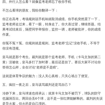
四、外行人怎么看？就像监考老师忘了收你手机
不怎么看球的朋友，我给你翻译一下：
你正在高考，考场规则说手机响就取消成绩。你手机突然震了一下，
监考老师走过来，看了一眼，转身走了。你大喜过望，继续答题。结
果考试结束后，隔壁同学举报你，监控一调，老师被批评，你的成绩
作废。
你冤不冤？冤。但规则就是规则。监考老师“忘记”没收手机，不等于
你没有违规。
皇马就是那个考生。裁判就是那个监考老师。手机（卡马文加的第二
黄）没被收，皇马多打了加时赛，最后还是挂了。赛后大家不讨论你
答得怎么样，全在讨论“老师是不是瞎”。
这就是体育争议的魅力：没人关心真相，只关心谁占了便宜。
五、疯狂一夜之后，皇马该骂裁判还是骂自己？
冷静下来，皇马球迷也得承认：就算卡马文加不被罚下，球队的防守
也漏洞百出。两回合丢6个球，这不是一张红牌能解释的。裁判的失误
是导火索，但火药是自己埋的。