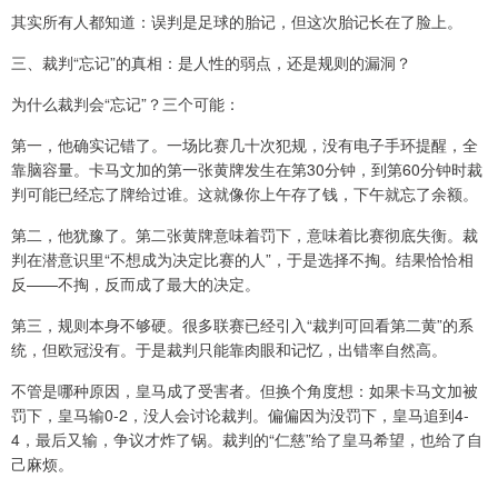
其实所有人都知道：误判是足球的胎记，但这次胎记长在了脸上。
三、裁判“忘记”的真相：是人性的弱点，还是规则的漏洞？
为什么裁判会“忘记”？三个可能：
第一，他确实记错了。一场比赛几十次犯规，没有电子手环提醒，全
靠脑容量。卡马文加的第一张黄牌发生在第30分钟，到第60分钟时裁
判可能已经忘了牌给过谁。这就像你上午存了钱，下午就忘了余额。
第二，他犹豫了。第二张黄牌意味着罚下，意味着比赛彻底失衡。裁
判在潜意识里“不想成为决定比赛的人”，于是选择不掏。结果恰恰相
反——不掏，反而成了最大的决定。
第三，规则本身不够硬。很多联赛已经引入“裁判可回看第二黄”的系
统，但欧冠没有。于是裁判只能靠肉眼和记忆，出错率自然高。
不管是哪种原因，皇马成了受害者。但换个角度想：如果卡马文加被
罚下，皇马输0-2，没人会讨论裁判。偏偏因为没罚下，皇马追到4-
4，最后又输，争议才炸了锅。裁判的“仁慈”给了皇马希望，也给了自
己麻烦。