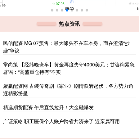
热点资讯
民信配资 MG 07预售：最大噱头不在车本身，而在澄清“抄
袭”争议
掌尚策 【经纬晚班车】黄金再度失守4000美元；甘咨询紧急
辟谣：“高盛重仓持有”不实
聚赢配资网 古装传奇剧《家业》剧情跌宕起伏，各方势力角
逐精彩纷呈
精选期货配资 午后直线拉升！大金融爆发
广证策略 职工医保个人账户跨省共济来了 近亲属可用