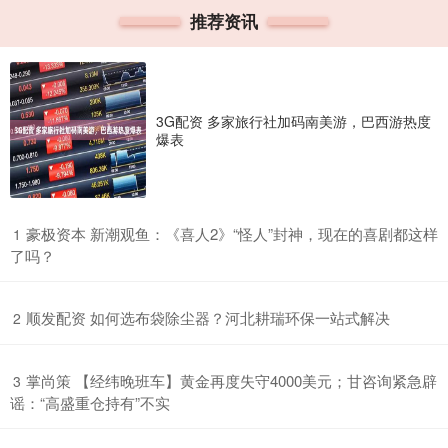
推荐资讯
3G配资 多家旅行社加码南美游，巴西游热度
爆表
​豪极资本 新潮观鱼：《喜人2》“怪人”封神，现在的喜剧都这样
1
了吗？
​顺发配资 如何选布袋除尘器？河北耕瑞环保一站式解决
2
​掌尚策 【经纬晚班车】黄金再度失守4000美元；甘咨询紧急辟
3
谣：“高盛重仓持有”不实