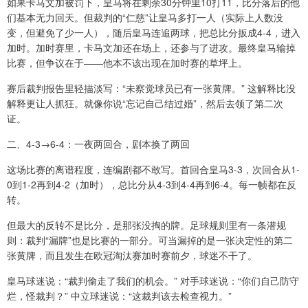
如果卡马文加被罚下，皇马将在剩余30分钟里10打11，比分落后的他
们基本无力回天。但裁判的“仁慈”让皇马多打一人（实际上人数没
变，但避免了少一人），随后皇马连追两球，把总比分扳成4-4，进入
加时。加时赛里，卡马文加还在场上，还参与了进攻。最终皇马输掉
比赛，但争议在于——他本不该出现在加时赛的草坪上。
赛后裁判报告里轻描淡写：“未察觉球员已有一张黄牌。” 这解释比没
解释更让人抓狂。就像你说“忘记自己结过婚”，然后去领了第二次
证。
二、4-3→6-4：一夜两回合，剧本换了两回
这场比赛的离谱程度，连编剧都不敢写。首回合皇马3-3，次回合从1-
0到1-2再到4-2（加时），总比分从4-3到4-4再到6-4。每一帧都在反
转。
但最大的反转不是比分，是那张没掏的牌。足球规则里有一条潜规
则：裁判“漏牌”也是比赛的一部分。可当漏掉的是一张决定性的第二
张黄牌，而且发生在欧冠淘汰赛加时赛前夕，球迷不干了。
皇马球迷说：“裁判偷走了我们的机会。” 对手球迷说：“你们自己防守
烂，怪裁判？” 中立球迷说：“这裁判该去检查视力。”