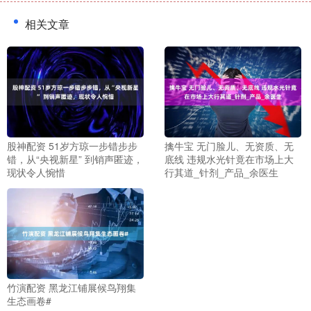
相关文章
股神配资 51岁方琼一步错步步
擒牛宝 无门脸儿、无资质、无
错，从“央视新星” 到销声匿迹，
底线 违规水光针竟在市场上大
现状令人惋惜
行其道_针剂_产品_余医生
竹演配资 黑龙江铺展候鸟翔集
生态画卷#