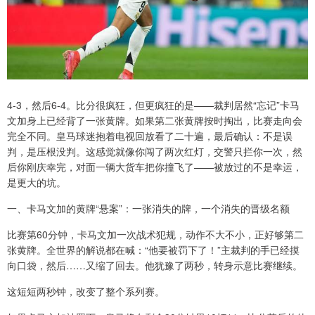
4-3，然后6-4。比分很疯狂，但更疯狂的是——裁判居然“忘记”卡马
文加身上已经背了一张黄牌。如果第二张黄牌按时掏出，比赛走向会
完全不同。皇马球迷抱着电视回放看了二十遍，最后确认：不是误
判，是压根没判。这感觉就像你闯了两次红灯，交警只拦你一次，然
后你刚庆幸完，对面一辆大货车把你撞飞了——被放过的不是幸运，
是更大的坑。
一、卡马文加的黄牌“悬案”：一张消失的牌，一个消失的晋级名额
比赛第60分钟，卡马文加一次战术犯规，动作不大不小，正好够第二
张黄牌。全世界的解说都在喊：“他要被罚下了！”主裁判的手已经摸
向口袋，然后……又缩了回去。他犹豫了两秒，转身示意比赛继续。
这短短两秒钟，改变了整个系列赛。