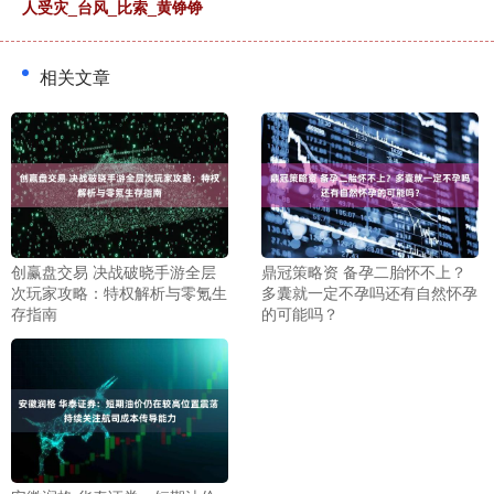
人受灾_台风_比索_黄铮铮
相关文章
创赢盘交易 决战破晓手游全层
鼎冠策略资 备孕二胎怀不上？
次玩家攻略：特权解析与零氪生
多囊就一定不孕吗还有自然怀孕
存指南
的可能吗？