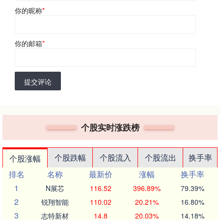
你的昵称
*
你的邮箱
*
提交评论
个股实时涨跌榜
个股跌幅
个股流入
个股流出
换手率
个股涨幅
排名
名称
最新价
涨幅
换手率
1
N展芯
116.52
396.89%
79.39%
2
锐翔智能
110.02
20.21%
16.80%
3
志特新材
14.8
20.03%
14.18%