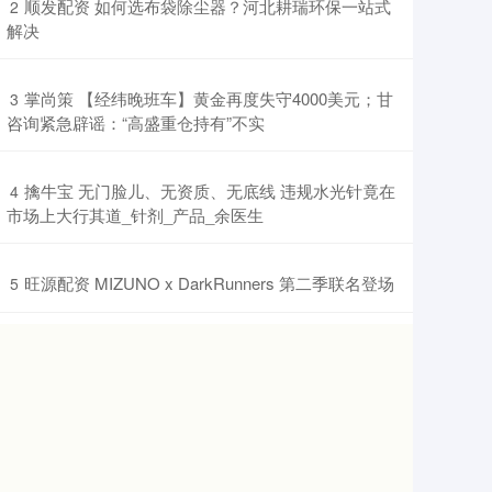
​顺发配资 如何选布袋除尘器？河北耕瑞环保一站式
2
解决
​掌尚策 【经纬晚班车】黄金再度失守4000美元；甘
3
咨询紧急辟谣：“高盛重仓持有”不实
​擒牛宝 无门脸儿、无资质、无底线 违规水光针竟在
4
市场上大行其道_针剂_产品_余医生
​旺源配资 MIZUNO x DarkRunners 第二季联名登场
5