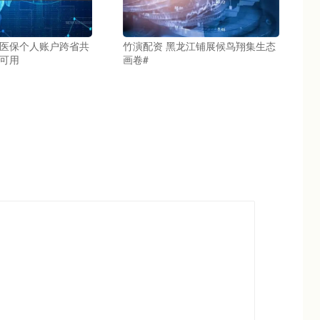
工医保个人账户跨省共
竹演配资 黑龙江铺展候鸟翔集生态
属可用
画卷#