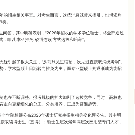
年的招生相关事宜。对考生而言，这些消息既带来指引，也增添焦
节奏。
生问答，其中明确表明，“2026年招收的学术学位硕士，将全部通过
式，即以‘本科推免-硕博连读’方式选拔和培养”。
无疑引起了很大关注，“从前只见过缩招，没见过直接取消统考啊”。
势：学术型硕士日渐转向推免为主，而专业型硕士则逐渐成为统招
制也在不断调整。报考规模的扩大加剧了选拔竞争，同时，高校也
育走向更精细化的分工。分类培养，正成为普遍趋势。
个学院相继公布2026年硕士研究生招生相关变化预公告。其中明
沪深300
4694.44
.42%
43.13
0.93%
生直接攻读博士生（直博）；硕士生层次聚焦高层次应用型专门人才，