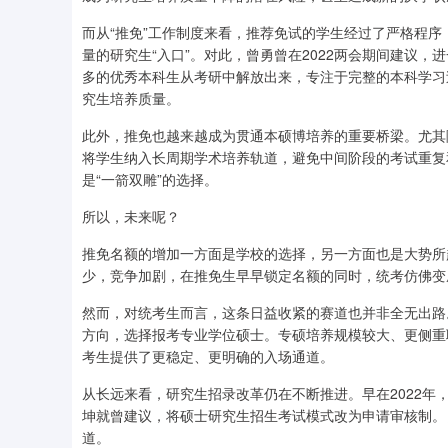
而从“推免”工作制度来看，推荐免试的学生经过了严格程
量的研究生“入口”。对此，曾勇曾在2022两会期间建议，进
多的优秀本科生从考研中解放出来，专注于完整的本科学习
究生培养质量。
此外，推免也越来越成为贯通本硕博培养的重要桥梁。尤其
将学生纳入长周期学术培养轨道，避免中间阶段的考试重复
是“一箭双雕”的选择。
所以，未来呢？
推免名额的增加一方面是学校的选择，另一方面也是大势所
少，竞争加剧，在推免生早早锁定名额的同时，统考仿佛变
然而，对统考生而言，这条日益收紧的赛道也并非全无出路
方向，选择报考专业学位硕士。专硕培养规模较大、更侧重
考生提供了更稳定、更明确的入场通道。
从长远来看，研究生招录改革仍在不断推进。早在2022
坤就曾建议，将硕士研究生招生考试模式改为申请审核制。目
道。