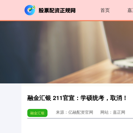
首页
嘉
融金汇银 211官宣：学硕统考，取消！
来源：亿融配资官网
网站：嘉正网
融金汇银