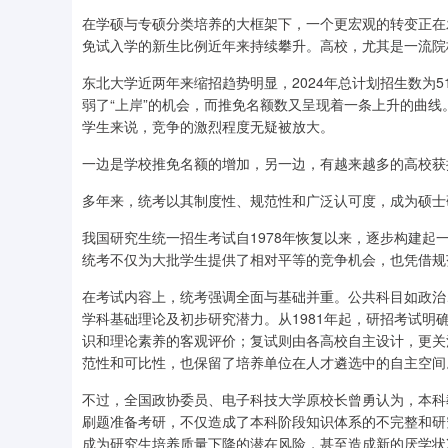
在学硕与专硕分类培养的大框架下，一个更宏观的转变正在
免试入学的新生比例近年来持续攀升。高校，尤其是一流院
东北大学近两年来缩招趋势明显，2024年总计划招生数为51
弱了“上岸”的机会，而推免名额数又呈现着一条上升的曲线。
学生来说，竞争的激烈程度无疑被放大。
一边是学校推免名额的增加，另一边，有越来越多的高校获
多年来，统考以其制度性、规范性和广泛认可度，成为硕士
我国研究生统一招生考试自1978年恢复以来，逐步构建
统考不仅为大批学生提供了相对平等的竞争机会，也凭借规
在考试内容上，统考强调全面与基础并重。公共科目如政治
学科基础理论及初步研究潜力。从1981年起，研招考试
识和理论素养的客观评价；复试则由各高校自主设计，更关
范性和可比性，也保留了培养单位在人才遴选中的自主空间
不过，全国政协委员、电子科技大学原校长曾勇认为，本科
刷题准备考研，不仅造成了本科阶段知识体系的不完整和研
成为研究生培养质量下降的潜在风险，甚至造成新的厌学状