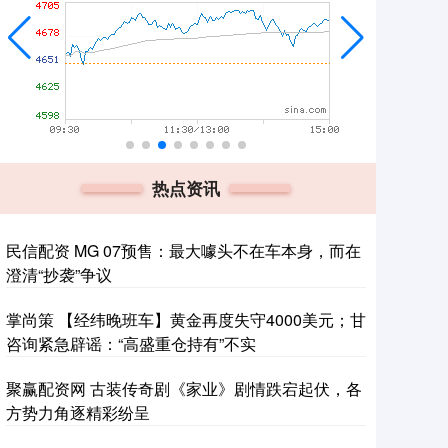
热点资讯
民信配资 MG 07预售：最大噱头不在车本身，而在
澄清“抄袭”争议
掌尚策 【经纬晚班车】黄金再度失守4000美元；甘
咨询紧急辟谣：“高盛重仓持有”不实
聚赢配资网 古装传奇剧《家业》剧情跌宕起伏，各
方势力角逐精彩纷呈