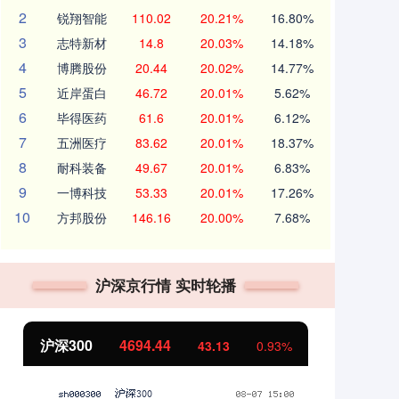
2
锐翔智能
110.02
20.21%
16.80%
3
志特新材
14.8
20.03%
14.18%
4
博腾股份
20.44
20.02%
14.77%
5
近岸蛋白
46.72
20.01%
5.62%
6
毕得医药
61.6
20.01%
6.12%
7
五洲医疗
83.62
20.01%
18.37%
8
耐科装备
49.67
20.01%
6.83%
9
一博科技
53.33
20.01%
17.26%
10
方邦股份
146.16
20.00%
7.68%
沪深京行情 实时轮播
北证50
1134.24
创
11.37
1.01%