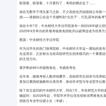
盼望着，盼望着，十月要到了，考研的脚步近了……
就在无数学子埋头复习之际，不少高校也开始陆续公布新一
虑——谁都担心在这个关键时刻“出岔子”，打乱原本的备考
就在今年7月，中央财经大学法学院发布一则2026年硕士招
2025年9月举办的常规考核推免招收并以硕博连读为培养方
图源：中央财经大学法学院
作为法学生的热门报考院校，中央财经大学这一通知的发布
在这背后，正折射出当前高校研究生招录模式的一个重要趋
的主流方向。
展开剩余86%学硕推免化，专硕统考化
近年来，随着考研人数持续攀升，高校研究生招录与培养机
更加注重因材施教和分类培养，推动学术型与专业型学位教
除了前文提到的中央财经大学，同在7月，华东师范大学的多
深证成指
14311.01
.68
1.02%
200.89
1
确提到：自2026年起，学院学术学位优先招收优秀推免
招收仅专业学位硕士生（专硕）。