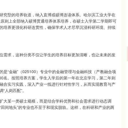
研究型的培养轨道，纳入直博或硕博连读体系。哈尔滨工业大学在
究生原则上全部纳入硕博贯通培养体系培养，在硕士入学第二学期即可
的培养更强化科研连贯性，确保学术人才尽早沉浸科研环境、持续
位需求，这种分类不仅让学生的培养目标更加清晰，也让未来的发
是“金融”（025100）专业中的金融管理与金融科技（产教融合项
年的200名。按照培养方案，学生入学后的第一年在北京学习，第二年则
融合实习实践，深入产业一线进行针对性学习，从而实现教育与产
“人岗匹配”。
扩大某一类硕士规模，而是结合学科优势和社会需求进行动态调
“田间地头”的专业也不至于和现实脱轨。这样，在科研和产业的两