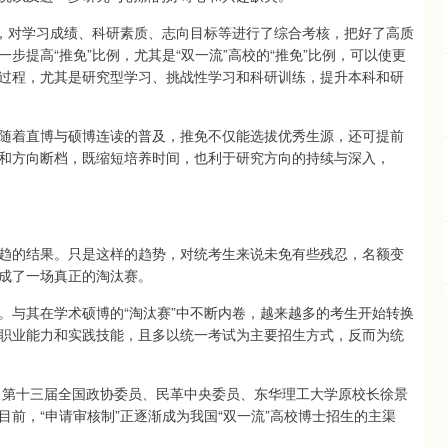
序，对学习成绩、科研素质、志向目标等进行了综合考核，把好了高质
一步提高“推免”比例，尤其是“双一流”高校的“推免”比例，可以使更
过程，尤其是研究型学习、挑战性学习和科研训练，提升本科和研
随着直博与硕博连读的普及，推免不仅能选拔优秀生源，还可提前
和方向断档，既缩短培养时间，也利于研究方向的持续与深入，
趋的结果。只是这样的趋势，对统考生来说未免有些残忍，名额变
成了一场真正的淘汰赛。
。与其在学术硕博的“淘汰赛”中不断内卷，越来越多的考生开始转换
职业能力和实践技能，且多以统一考试为主要招生方式，反而为统
年，第十三届全国政协委员、民革中央委员、东华理工大学原校长徐景
前，“申请审核制”正逐渐成为我国“双一流”高校博士招生的主渠