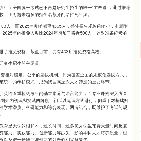
发生：全国统一考试已不再是研究生招生的唯一“主赛道”，通过推荐
校，正将越来越多的招生名额分配给推免生源。
03人，而2025年则缩减至4365人，整体招生规模的缩小，本就削
2025年的推免人数比2024年增加了将近500人，这对准备统考的
批了推免资格。截至目前，共有433所推免资格高校。
研究生招生的主渠道。
起一套相对稳定、公平的选拔机制。作为覆盖全国的规模化选拔方式，
范统一的考核模式，成为我国高层次人才筛选的重要环节。
、英语着重检测考生的基本素养与语言能力，而专业课则深入考查
明确划分为初试和复试两阶段。初试以笔试方式进行，侧重于对基础知
注学术潜质、科研能力和综合表现。两者结合，既维护了考试的规
。
教育是大学的根和本，过长时间、过多优秀学生花费大量时间反复
究能力、实践能力、创新能力等缺失，影响本科人才培养质量，也
况以及进一步研究与创新的好奇心和兴趣缺失。